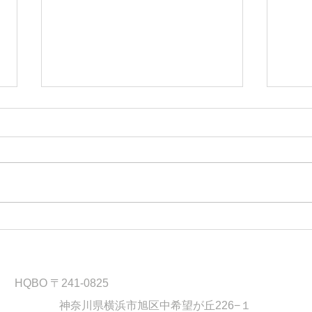
人材開発・組織開発の内製化
組織
を支援
んか
風土
HQBO 〒241-0825
神奈川県横浜市旭区中希望が丘226−１