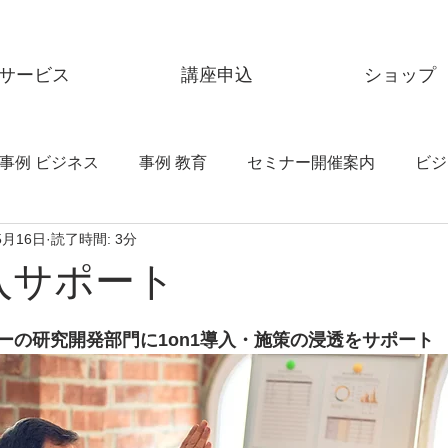
サービス
講座申込
ショップ
事例 ビジネス
事例 教育
セミナー開催案内
ビジ
5月16日
読了時間: 3分
ーレポート
bern
ONYONE
ANGLE
導入サポート
ーの研究開発部門に1on1導入・施策の浸透をサポート