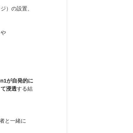
ンジ）の設置、
スや
n1が自発的に
して浸透
する結
者と一緒に