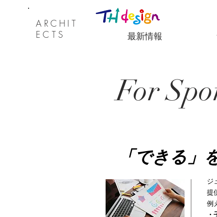
ARCHI
T
ECTS
最新情報
For Spo
「できる」
ジ
提
例
・