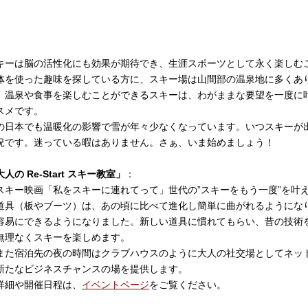
キーは脳の活性化にも効果が期待でき、生涯スポーツとして永く楽しむ
体を使った趣味を探している方に、スキー場は山間部の温泉地に多くあ
、温泉や食事を楽しむことができるスキーは、わがままな要望を一度に
スメです。
の日本でも
温暖化の影響で雪が年々少なくなっています。いつスキーが
況です。迷っている暇はありません。さぁ、いま始めましょう！
人の Re-Start スキー教室」
：
キー映画「私をスキーに連れてって」世代の”スキーをもう一度”を叶
具（板やブーツ）は、あの頃に比べて進化し簡単に曲がれるようにな
易にできるようになりました。新しい道具に慣れてもらい、昔の技術
 無理なくスキーを楽しめます。
た宿泊先の夜の時間はクラブハウスのように大人の社交場としてネッ
たなビジネスチャンスの場を提供します。
細や開催日程は、
イベントページ
をご覧ください。