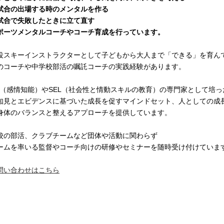
試合の出場する時のメンタルを作る
試合で失敗したときに立て直す
ポーツメンタルコーチやコーチ育成を行っています。
役スキーインストラクターとして子どもから大人まで「できる」を育ん
のコーチや中学校部活の嘱託コーチの実践経験があります。
Q（感情知能）やSEL（社会性と情動スキルの教育）の専門家として培っ
知見とエビデンスに基づいた成長を促すマインドセット、人としての成
身体のバランスと整えるアプローチを提供しています。
学校の部活、クラブチームなど団体や活動に関わらず
チームを率いる監督やコーチ向けの研修やセミナーを随時受け付けていま
問い合わせはこちら