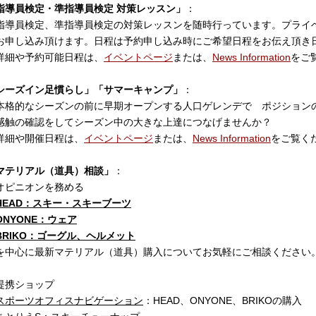
指導員検定・準指導員検定 対策レッスン」
：
導員検定、準指導員検定の対策レッスンを随時行っています。プライ
申し込み頂けます。日程は予約申し込み時にご希望日程をお伝え頂き
細や予約可能日程は、
イベントページ
または、
News Information
をご
シーズイン足慣らし」「サマーキャンプ」
：
格的なシーズンの前に早期オープンする人口ゲレンデで ポジション
触の確認をしてシーズン中の大きな上達につなげませんか？
細や開催日程は、
イベントページ
または、
News Information
をご覧く
マテリアル（道具）相談」
：
ピニオンを務める
HEAD：スキー・スキーブーツ
ONYONE：ウェア
BRIKO：ゴーグル、ヘルメット
中心に
最新マテリアル（道具）購入についてお気軽にご相談ください
携ショップ
スポーツオフィスナビゲーション
：HEAD、ONYONE、BRIKOの購入