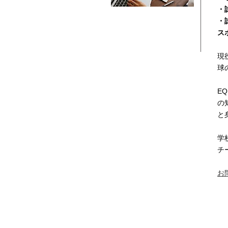
・
・
ス
現
球
E
の
と
​
​
お