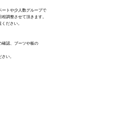
ベートや少人数グループで
日程調整させて頂きます。
覧ください。
の確認、ブーツや板の
ださい。
。