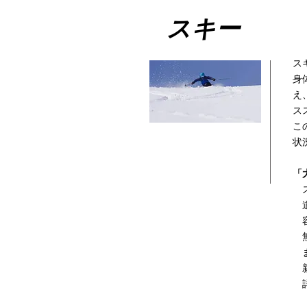
​スキー
ス
身
え
ス
こ
状
「大
ス
道
容
​
ま
新
詳