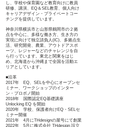
し、学校や保育園など教育向けに教員
研修、講演、EQ＆SEL教育、個人向け
キャリアデザイン・プライベートコー
チングを提供しています。
神奈川県横浜市と山形県鶴岡市の２拠
点を中心に、多様な働き方、生き方の
実現に向けて独立請負人(IC)、多拠点生
活、研究開発、農業、アウトドアスポ
ーツ、レジャーなどのチャレンジを自
ら行っています。東北と関東をはじ
め、北海道から沖縄まで全国を活動エ
リアとしています。
■沿革
2017年 EQ、SELを中心にオープンセ
ミナー、ワークショップのインター
ン・プロボノ開始
2018年 国際認定EQ基礎講座
Unlocking EQ を開始
2020年 学校、保護者向けEQ・SELセ
ミナー開催
2021年 4月にTHdesignの屋号にて創業
2022年 5月に株式会社 THdesign 設立