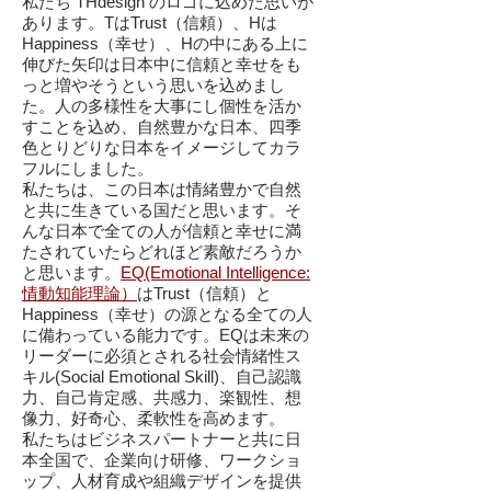
私たち THdesign のロゴに込めた思いが
あります。TはTrust（信頼）、Hは
Happiness（幸せ）、Hの中にある上に
伸びた矢印は日本中に信頼と幸せをも
っと増やそうという思いを込めまし
た。人の多様性を大事にし個性を活か
すことを込め、自然豊かな日本、四季
色とりどりな日本をイメージしてカラ
フルにしました。
私たちは、この日本は情緒豊かで自然
と共に生きている国だと思います。そ
んな日本で全ての人が信頼と幸せに満
たされていたらどれほど素敵だろうか
と思います。
EQ(Emotional Intelligence:
情動知能理論）
はTrust（信頼）と
Happiness（幸せ）の源となる全ての人
に備わっている能力です。EQは未来の
リーダーに必須とされる社会情緒性ス
キル(Social Emotional Skill)、自己認識
力、自己肯定感、共感力、楽観性、想
像力、好奇心、柔軟性を高めます。
私たちはビジネスパートナーと共に日
本全国で、企業向け研修、ワークショ
ップ、人材育成や組織デザインを提供