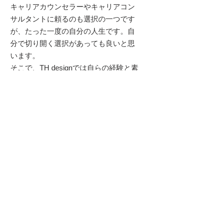
キャリアカウンセラーやキャリアコン
サルタントに頼るのも選択の一つです
が、たった一度の自分の人生です。自
分で切り開く選択があっても良いと思
います。
そこで、TH designでは自らの経験と素
晴らしい専門家の協力により
キャリアデザイン ワークショップを開
催しています。​
ワークショップ内容
・現在地点を知る
・メンターを見つける
・経験を重ねる、福業でスキルを身に
付け磨き上げる
・人脈を作る、見聞を広げる
・ノーブルゴールを追求する