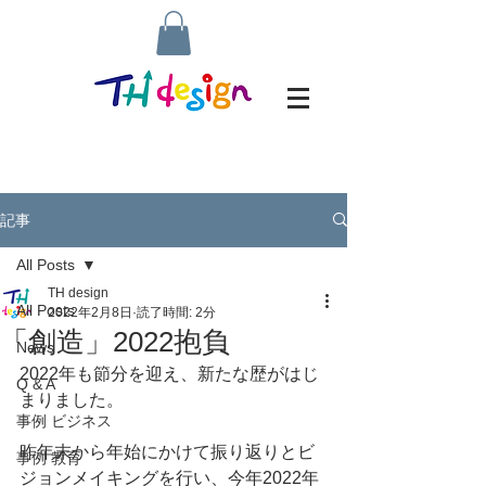
記事
All Posts
TH design
All Posts
2022年2月8日
読了時間: 2分
「創造」2022抱負
News
2022年も節分を迎え、新たな歴がはじ
Q & A
まりました。
事例 ビジネス
昨年末から年始にかけて振り返りとビ
事例 教育
ジョンメイキングを行い、今年2022年