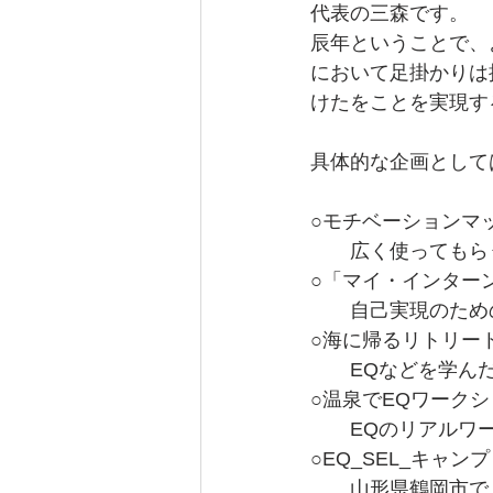
代表の三森です。
辰年ということで、
において足掛かりは
けたをことを実現す
具体的な企画として
○モチベーションマッ
　　広く使ってもら
○「マイ・インター
　　自己実現のため
○海に帰るリトリー
　　EQなどを学ん
○温泉でEQワーク
　　EQのリアルワ
○EQ_SEL_キャンプ
　　山形県鶴岡市で