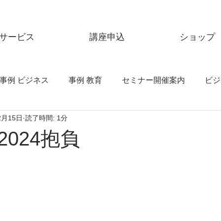
サービス
講座申込
ショップ
事例 ビジネス
事例 教育
セミナー開催案内
ビジ
2月15日
読了時間: 1分
ーレポート
bern
ONYONE
ANGLE
024抱負