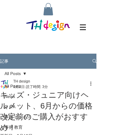
記事
All Posts
TH design
All Posts
3月2日
読了時間: 3分
キッズ・ジュニア向けヘ
News
ルメット、6月からの価格
Q & A
改定前のご購入がおすす
事例 ビジネス
め！
事例 教育