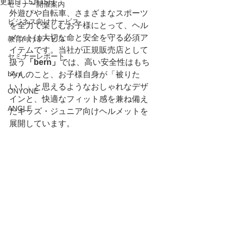
更新日：
5月15日
セミナー開催案内
外遊びや自転車、さまざまなスポーツ
ビジネス向けサービス
を全力で楽しむお子様にとって、ヘル
メットは大切な命と安全を守る必須ア
教育向けサービス
イテムです。当社が正規販売店として
セミナーレポート
扱う
「bern」
では、高い安全性はもち
bern
ろんのこと、お子様自身が「被りた
い！」と思えるようなおしゃれなデザ
ONYONE
インと、快適なフィット感を兼ね備え
ANGLE
たキッズ・ジュニア向けヘルメットを
展開しています。