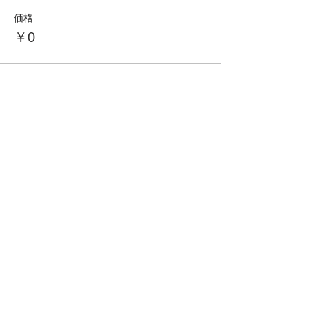
価格
￥0
このイベントをシェア
CONTACT
プライバシーポリシー
HQBO 〒241-0825
神奈川県横浜市旭区中希望が丘