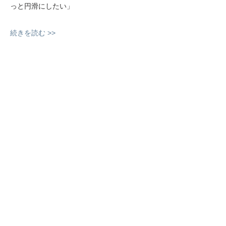
っと円滑にしたい」
続きを読む >>
このイベントをシェア
CONTACT
プライバシーポリシー
HQBO 〒241-0825
神奈川県横浜市旭区中希望が丘
226−１