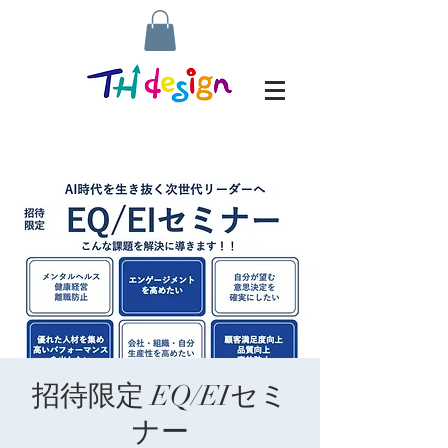
招待限定 EQ/EIセミ
ナー