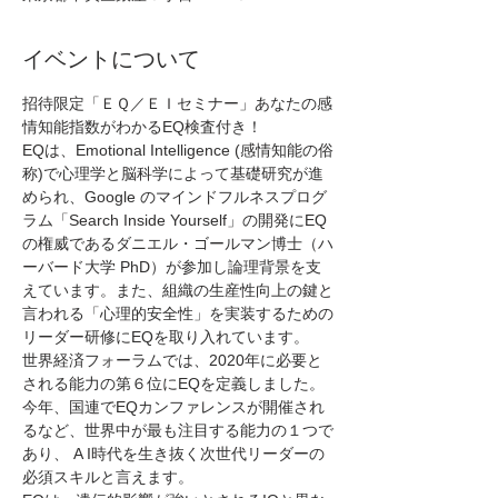
イベントについて
招待限定「ＥＱ／ＥＩセミナー」あなたの感
情知能指数がわかるEQ検査付き！
EQは、Emotional Intelligence (感情知能の俗
称)で心理学と脳科学によって基礎研究が進
められ、Google のマインドフルネスプログ
ラム「Search Inside Yourself」の開発にEQ
の権威であるダニエル・ゴールマン博士（ハ
ーバード大学 PhD）が参加し論理背景を支
えています。また、組織の生産性向上の鍵と
言われる「心理的安全性」を実装するための
リーダー研修にEQを取り入れています。
世界経済フォーラムでは、2020年に必要と
される能力の第６位にEQを定義しました。
今年、国連でEQカンファレンスが開催され
るなど、世界中が最も注目する能力の１つで
あり、 A I時代を生き抜く次世代リーダーの
必須スキルと言えます。