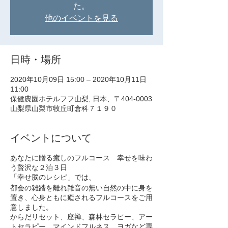
た。
他のイベントを見る
日時・場所
2020年10月09日 15:00 – 2020年10月11日
11:00
保健農園ホテルフフ山梨, 日本、〒404-0003
山梨県山梨市牧丘町倉科７１９０
イベントについて
あなたに贈る癒しのフルコース 幸せを味わ
う贅沢な２泊３日
「幸せ脳のレシピ」では、
都会の雑踏を離れ雑音の無い自然の中に身を
置き、心身ともに癒されるフルコースをご用
意しました。
からだリセット、座禅、森林セラピー、アー
トセラピー、マインドフルネス、ヨガなど専