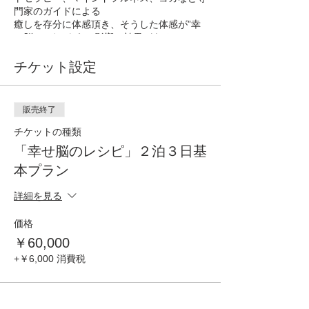
門家のガイドによる
癒しを存分に体感頂き、そうした体感が”幸
せ脳”にどのように影響し効果があるのか
「幸せ脳のレシピ」解説も
セットにした贅沢な２泊３日です。
チケット設定
・頑張った自分へのご褒美に
・パートナーやご家族への日頃の感謝に
販売終了
・仲の良い友人と癒しのプログラムつきステ
チケットの種類
イに
・日頃のストレス解消に
「幸せ脳のレシピ」２泊３日基
・疲れた心のエネルギー補給に
本プラン
【内容・スケジュール（予定）】
詳細を見る
2020年10月9日（金）
14:00 塩山駅から送迎車でお迎え
価格
15:00 チェックイン
￥60,000
17:00 からだリセット
+￥6,000 消費税
18:30 夕食
19:00 オリエンテーション
20:30 暖炉カフェ寛ぎタイム
23:00 就寝