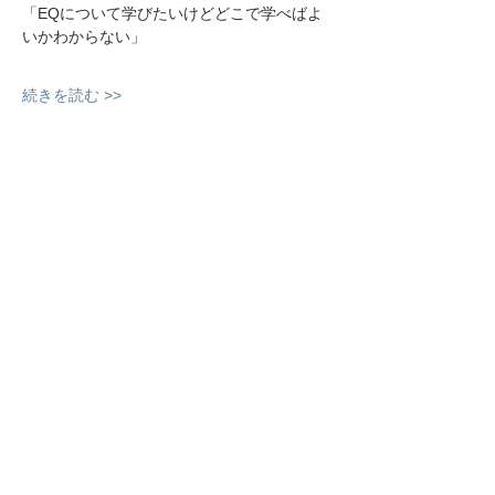
「EQについて学びたいけどどこで学べばよ
いかわからない」
続きを読む >>
このイベントをシェア
CONTACT
プライバシーポリシー
HQBO 〒241-0825
神奈川県横浜市旭区中希望が丘