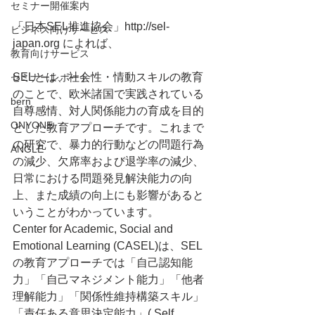
セミナー開催案内
「日本SEL推進協会」http://sel-
ビジネス向けサービス
japan.org によれば、
教育向けサービス
SELとは、社会性・情動スキルの教育
セミナーレポート
のことで、欧米諸国で実践されている
bern
自尊感情、対人関係能力の育成を目的
ONYONE
とした教育アプローチです。これまで
の研究で、暴力的行動などの問題行為
ANGLE
の減少、欠席率および退学率の減少、
日常における問題発見解決能力の向
上、また成績の向上にも影響があると
いうことがわかっています。
Center for Academic, Social and 
Emotional Learning (CASEL)は、SEL
の教育アプローチでは「自己認知能
力」「自己マネジメント能力」「他者
理解能力」「関係性維持構築スキル」
「責任ある意思決定能力」( Self 