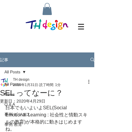
記事
All Posts
TH design
All Posts
2019年1月31日
読了時間: 1分
SEL ってなーに？
News
更新日：
2020年4月29日
Q & A
日本でもいよいよSEL(Social 
事例 ビジネス
Emotional Learning : 社会性と情動スキ
ルの教育)が本格的に動きはじめます
事例 教育
ね。