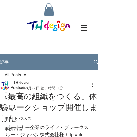
記事
All Posts
TH design
All Posts
2018年8月27日
読了時間: 1分
「最高の組織をつくる」体
News
験ワークショップ開催しま
Q & A
した
事例 ビジネス
パートナー企業のライフ・ブレークス
事例 教育
ルー・ジャパン株式会社様(http://life-