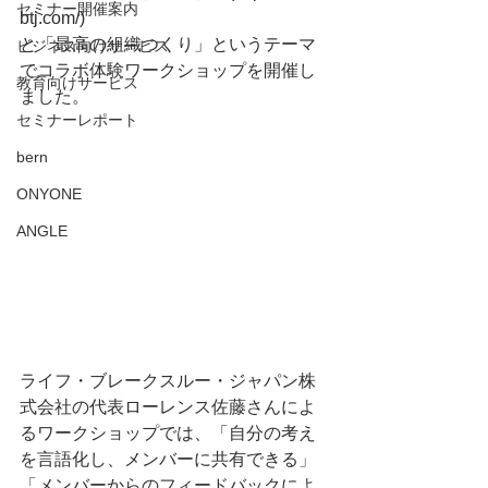
セミナー開催案内
btj.com/)
と「最高の組織つくり」というテーマ
ビジネス向けサービス
でコラボ体験ワークショップを開催し
教育向けサービス
ました。
セミナーレポート
bern
ONYONE
ANGLE
ライフ・ブレークスルー・ジャパン株
式会社の代表ローレンス佐藤さんによ
るワークショップでは、「自分の考え
を言語化し、メンバーに共有できる」
「メンバーからのフィードバックによ