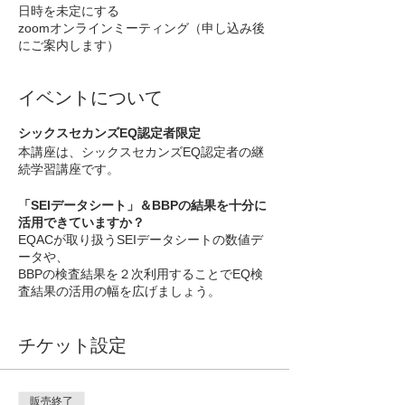
日時を未定にする
zoomオンラインミーティング（申し込み後
にご案内します）
イベントについて
シックスセカンズEQ認定者限定
本講座は、シックスセカンズEQ認定者の継
続学習講座です。
「SEIデータシート」＆BBPの結果を十分に
活用できていますか？
EQACが取り扱うSEIデータシートの数値デ
ータや、
BBPの検査結果を２次利用することでEQ検
査結果の活用の幅を広げましょう。
こんな方にオススメ
チケット設定
・
SEIデータシートの数値データ
を使ったこ
とがない
・SEIデータシートの数値データをどう活用
していいか迷っている
販売終了