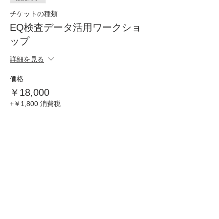
・
BBP結果を組織分析に
活かせないか考えて
チケットの種類
いる
・
サクセスファクターやアセットと機会
をも
EQ検査データ活用ワークショ
っと有効活用したい
ップ
・
お客様にEQを用いた研修の効果を具体的
に示したい
詳細を見る
こんな簡単データ活用術を学びます
価格
・効果測定としての利用（研修オーナー向け
に研修効果の報告）
￥18,000
・BBPの結果から組織の傾向分析
+￥1,800 消費税
・サクセスファクター（SEI）やアセットと
機会（BBP）の再利用
・セルフサイエンス（自己分析）ワーク
・SEIのデータを使った個人向け遷移の確認
このイベントをシェア
「自分で作るにはちょっと面倒なデータ活用
ワークシート各種」参加者にもれなくプレゼ
ント
・データ集計用マスターファイル
・グラフ簡単作成Excelワークファイル
・SEIリーダーシップレポート個人向け遷移
CONTACT
確認シート簡単作成ファイル